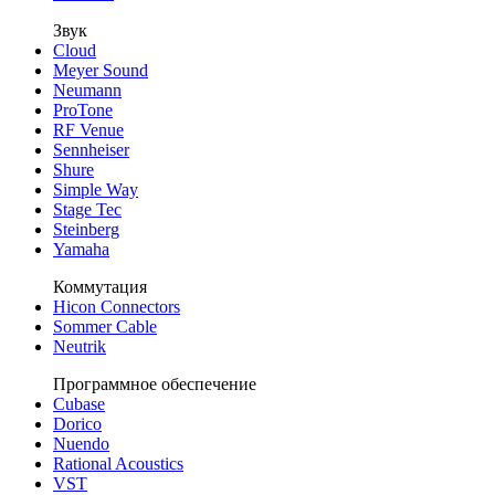
Звук
Cloud
Meyer Sound
Neumann
ProTone
RF Venue
Sennheiser
Shure
Simple Way
Stage Tec
Steinberg
Yamaha
Коммутация
Hicon Connectors
Sommer Cable
Neutrik
Программное обеспечение
Cubase
Dorico
Nuendo
Rational Acoustics
VST