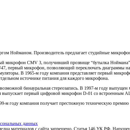
оргом Нойманом. Производитель предлагает студийные микрофо
рный микрофон CMV 3, получивший прозвище “бутылка Ноймана
U47, первый микрофон, позволяющий переключать диаграммы на
муляторы. В 1965-м году компания представляет первый микрофо
отдельном источнике питания для каждого микрофона.
 возможной бинауральная стереозапись. В 1997-м году выпущен
ия выпускает первый цифровой микрофон D-01 со встроенным А
1999-м году компания получает престижную техническую премию 
рсональных данных
едиа материалов с сайта запрещено. Статья 146 УК РФ. Нарушен