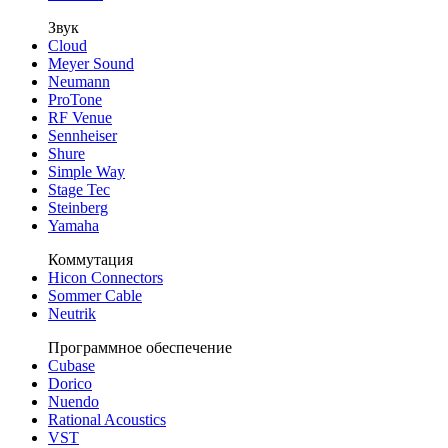
Звук
Cloud
Meyer Sound
Neumann
ProTone
RF Venue
Sennheiser
Shure
Simple Way
Stage Tec
Steinberg
Yamaha
Коммутация
Hicon Connectors
Sommer Cable
Neutrik
Программное обеспечение
Cubase
Dorico
Nuendo
Rational Acoustics
VST