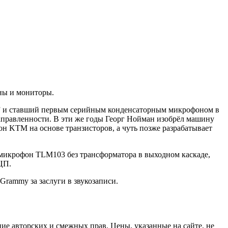
ны и мониторы.
” и ставший первым серийным конденсаторным микрофоном в
правленности. В эти же годы Георг Нойман изобрёл машину
н KTM на основе транзисторов, а чуть позже разрабатывает
 микрофон TLM103 без трансформатора в выходном каскаде,
ЦП.
Grammy за заслуги в звукозаписи.
ие авторских и смежных прав. Цены, указанные на сайте, не