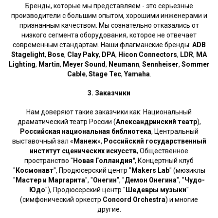
Бренды, которые мы представляем - это серьезные
производители с большим опытом, хорошими инженерами и
признанным качеством. Мы сознательно отказались от
низкого сегмента оборудования, которое не отвечает
современным стандартам. Наши флагманские бренды:
ADB
Stagelight
,
Bose
,
Clay Paky
,
DPA
,
Hicon Connectors
,
LDR
,
MA
Lighting
,
Martin
,
Meyer Sound
,
Neumann
,
Sennheiser
,
Sommer
Cable
,
Stage Tec
,
Yamaha
.
3. Заказчики
Нам доверяют такие заказчики как: Национальный
драматический театр России (
Александринский театр
),
Российская национальная библиотека
, Центральный
выставочный зал «
Манеж
»,
Российский государственный
институт сценических искусств
, Общественное
пространство "
Новая Голландия"
, Концертный клуб
"
Космонавт
", Продюсерский центр "
Makers Lab
" (мюзиклы
"
Мастер и Маргарита
", "
Онегин
", "
Демон Онегина
", "
Чудо-
Юдо
"), Продюсерский центр "
Шедевры музыки
"
(симфонический оркестр
Concord Orchestra
) и многие
другие.