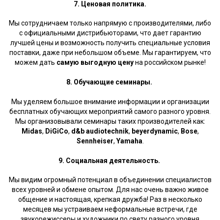
7. Ценовая политика.
Мы сотрудничаем только напрямую с производителями, либо
с официальными дистрибьюторами, что дает гарантию
лучшей цены и возможность получить специальные условия
поставки, даже при небольшом объеме. Мы гарантируем, что
можем дать
самую выгодную цену
на российском рынке!
8. Обучающие семинары.
Мы уделяем большое внимание информации и организации
бесплатных обучающих мероприятий самого разного уровня.
Мы организовывали семинары таких производителей как:
Midas
,
DiGiCo
,
d&b audiotechnik
,
beyerdynamic
,
Bose
,
Sennheiser
,
Yamaha
.
9. Социальная деятельность.
Мы видим огромный потенциал в объединении специалистов
всех уровней и обмене опытом. Для нас очень важно живое
общение и настоящая, крепкая дружба! Раз в несколько
месяцев мы устраиваем неформальные встречи, где
звукорежиссеры и художники по свету разного уровня