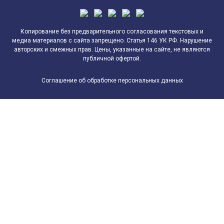
Копирование без предварительного согласования текстовых и
медиа материалов с сайта запрещено. Статья 146 УК РФ. Нарушение
авторских и смежных прав. Цены, указанные на сайте, не являются
публичной офертой.
Соглашение об обработке персональных данных
Согласие на обработку персональных данных
Пользователь, заполняя форму заказа, регистрации или
обратной связи на интернет-сайте
https://lsspro.ru
и его
поддоменах, принимает настоящее Согласие на обработку
персональных данных (далее – Согласие). Действуя
свободно, своей волей и в своем интересе, а также
подтверждая свою дееспособность, Пользователь дает
свое согласие Обществу с ограниченной ответственностью
«ЛССПРО» (ИНН 7801657633) на обработку своих
персональных данных со следующими условиями:
Данное Согласие дается на обработку персональных