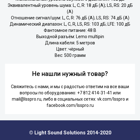
Эквивалентный уровень шума: L, C, R: 18 дБ (А); LS, RS: 20 дБ
(А)
Отношение сигнал/шум: L, C, R: 76 дБ (А); LS, RS: 74 дБ (А)
Динамический диапазон: L, C, R, LS, RS: 103 дБ; LFE: 100 дБ
Фантомное питание: 48 В
Выходной разъём: Lemo multipin
Длина кабеля: 5 метров
Цвет: чёрный
Вес: 500 грамм
Не нашли нужный товар?
Свяжитесь с нами, и мы с радостью ответим на все ваши
вопросы по оборудованию:
+7 812 414-31-41
или
mail@lsspro.ru
, либо в социальных сетях:
vk.com/lsspro
и
facebook.com/lsspro.ru
© Light Sound Solutions 2014-2020