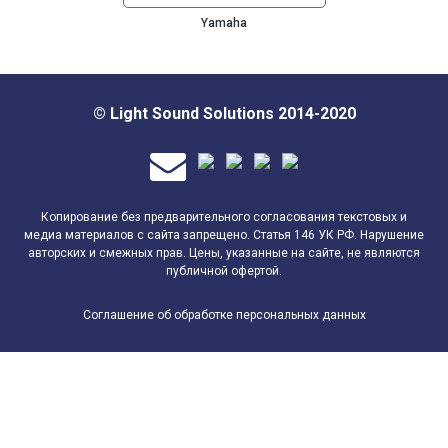
Yamaha
© Light Sound Solutions 2014-2020
Копирование без предварительного согласования текстовых и
медиа материалов с сайта запрещено. Статья 146 УК РФ. Нарушение
авторских и смежных прав. Цены, указанные на сайте, не являются
публичной офертой.
Соглашение об обработке персональных данных
Согласие на обработку персональных данных
Пользователь, заполняя форму заказа, регистрации или
обратной связи на интернет-сайте
https://lsspro.ru
и его
поддоменах, принимает настоящее Согласие на обработку