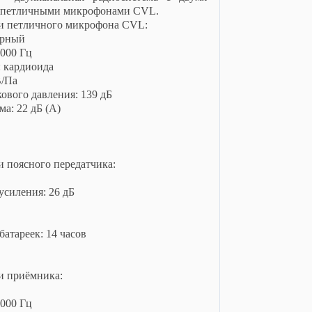
 петличными микрофонами CVL.
ки петличного микрофона CVL:
орный
2000 Гц
 кардиоида
В/Па
ового давления: 139 дБ
а: 22 дБ (А)
и поясного передатчика:
усиления: 26 дБ
атареек: 14 часов
и приёмника:
5000 Гц