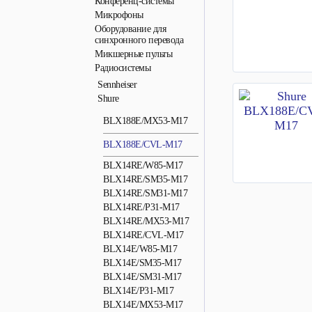
Конференц-системы
Микрофоны
Оборудование для
синхронного перевода
Микшерные пульты
Радиосистемы
Sennheiser
Shure
BLX188E/MX53-M17
BLX188E/CVL-M17
BLX14RE/W85-M17
BLX14RE/SM35-M17
BLX14RE/SM31-M17
BLX14RE/P31-M17
BLX14RE/MX53-M17
BLX14RE/CVL-M17
BLX14E/W85-M17
BLX14E/SM35-M17
BLX14E/SM31-M17
BLX14E/P31-M17
BLX14E/MX53-M17