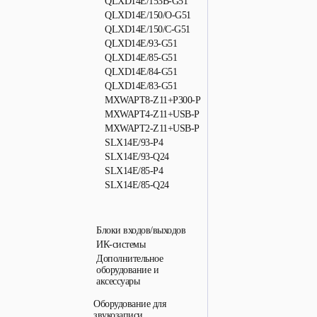
QLXD14E/153B-G51
QLXD14E/150/O-G51
QLXD14E/150/C-G51
QLXD14E/93-G51
QLXD14E/85-G51
QLXD14E/84-G51
QLXD14E/83-G51
MXWAPT8-Z11+P300-P
MXWAPT4-Z11+USB-P
MXWAPT2-Z11+USB-P
SLX14E/93-P4
SLX14E/93-Q24
SLX14E/85-P4
SLX14E/85-Q24
Блоки входов/выходов
ИК-системы
Дополнительное
оборудование и
аксессуары
Оборудование для
звукозаписи