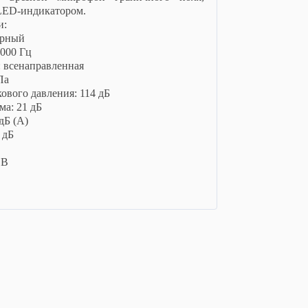
LED-индикатором.
и:
орный
7000 Гц
 всенаправленная
Па
ового давления: 114 дБ
а: 21 дБ
дБ (А)
 дБ
 В