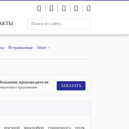
АКТЫ
ны
Встраиваемые
Shure
ебованию производителя
ЗАКАЗАТЬ
ммерческого предложения
 врезной микрофон граничного поля,