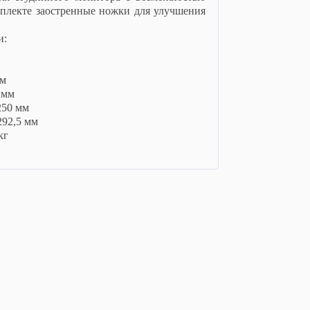
мплекте заостренные ножки для улучшения
и:
мм
 мм
250 мм
292,5 мм
кг