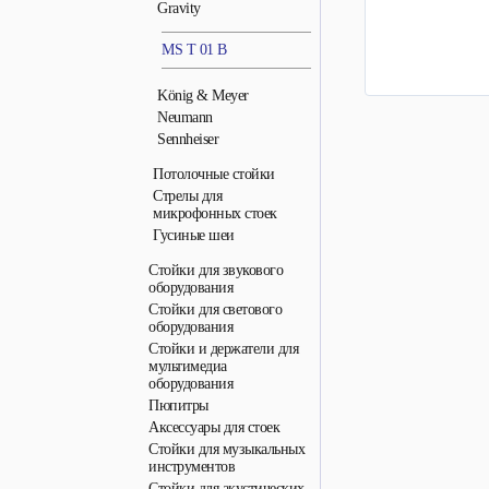
Gravity
MS T 01 B
König & Meyer
Neumann
Sennheiser
Потолочные стойки
Стрелы для
микрофонных стоек
Гусиные шеи
Стойки для звукового
оборудования
Стойки для светового
оборудования
Стойки и держатели для
мультимедиа
оборудования
Пюпитры
Аксессуары для стоек
Стойки для музыкальных
инструментов
Стойки для акустических